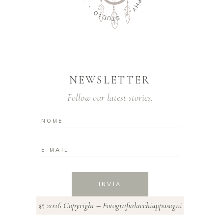
-
A
P
O
H
I
Y
D
U
-
T
S
NEWSLETTER
Follow our latest stories.
INVIA
© 2026 Copyright – Fotografialacchiappasogni