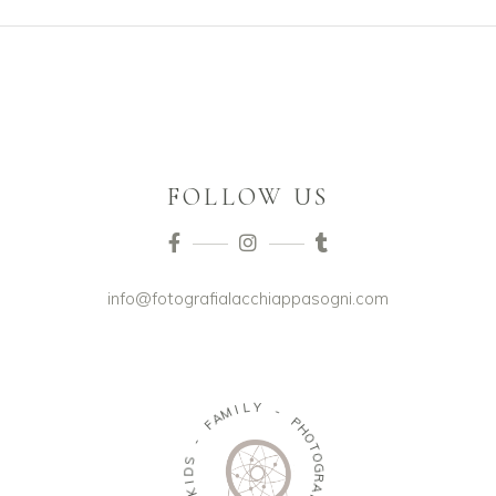
FOLLOW US
info@fotografialacchiappasogni.com
I
M
L
Y
A
F
-
-
P
H
S
O
D
T
I
O
K
G
R